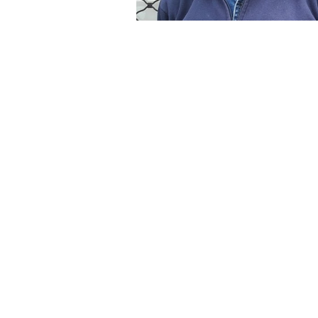
»Javier Rodríguez
Javier Rodríguez, del Sindicato de 
empresa y por esto, el paro recrudec
del Estero. El gremio aclaró que a pesa
no se verán afectados y por lo tanto n
Rodríguez participó este viernes de un
extender el paro a lunes 21 y mart
vez, ya comunicó la situación al
Minis