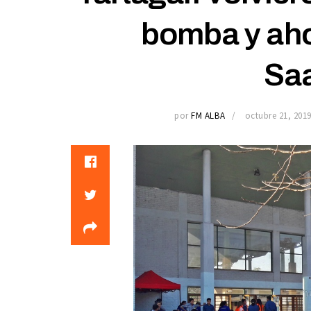
bomba y ahor
Sa
por
FM ALBA
octubre 21, 201