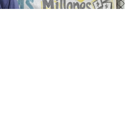
, Sindicato de Gas de Salta y Jujuy (Foto: FM Alba)
Gas de Salta y Jujuy
, confirmó que no hay diálogo con la
erá y se sumarán ahora las provincias de Tucumán y Santiago
r de la huelga, los servicios técnicos y la provisión de gas
o perjudicarán al usuario.
a reunión en Capital y allí
se tomó la decisión de
es 22 de la semana próxima
.
La
Federación de Gas
, a su
terio de Trabajo de la Nación.