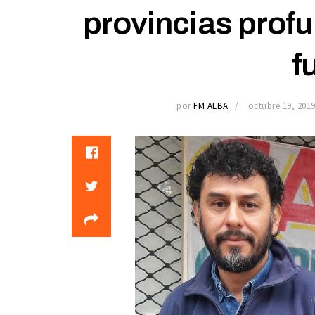
provincias prof
f
por
FM ALBA
octubre 19, 201