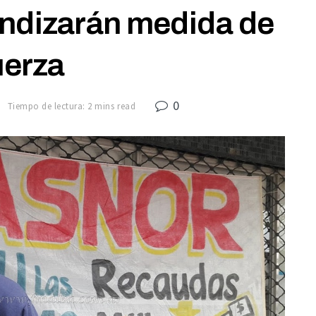
undizarán medida de
uerza
0
9
Tiempo de lectura: 2 mins read