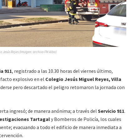
o Jesús Reyes (Imagen: archivo FM Alba)
ia 911
, registrado a las 10.30 horas del viernes último,
efacto explosivo en el
Colegio Jesús Miguel Reyes,
Villa
nderse pero descartado el peligro retomaron la jornada con
alerta ingresó; de manera anónima; a través del
Servicio 911
.
vestigaciones Tartagal
y Bomberos de Policía, los cuales
mente; evacuando a todo el edificio de manera inmediata a
tervención.