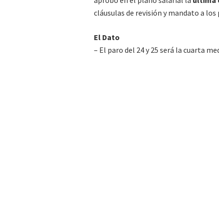
aprobó en el plano salarial la
última 
cláusulas de revisión y mandato a los 
El Dato
– El paro del 24 y 25 será la cuarta m