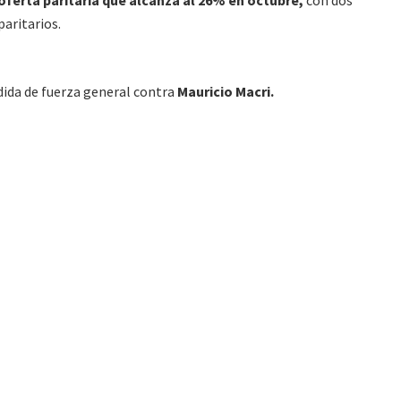
oferta paritaria que alcanza al 26% en octubre,
con dos
paritarios.
edida de fuerza general contra
Mauricio Macri.