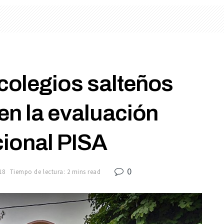
colegios salteños
en la evaluación
cional PISA
0
18
Tiempo de lectura: 2 mins read