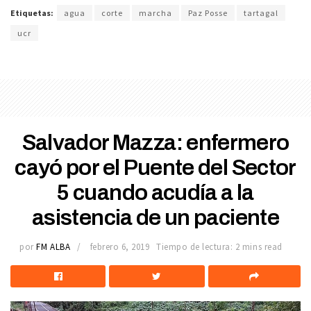
Etiquetas:
agua
corte
marcha
Paz Posse
tartagal
ucr
Salvador Mazza: enfermero
cayó por el Puente del Sector
5 cuando acudía a la
asistencia de un paciente
por
FM ALBA
febrero 6, 2019
Tiempo de lectura: 2 mins read