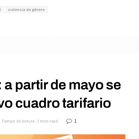
l
violencia de género
: a partir de mayo se
vo cuadro tarifario
1
Tiempo de lectura: 2 mins read