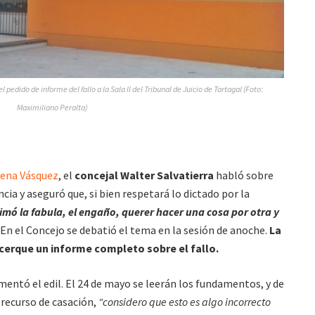
 pedido de informe del fallo a la Sala II del Tribunal de Juicio de Tartagal (Foto:
Maximiliano Peralta)
ucena Vásquez
, el
concejal Walter Salvatierra
habló sobre
ia y aseguró que, si bien respetará lo dictado por la
imó la fabula, el engaño, querer hacer una cosa por otra y
. En el Concejo se debatió el tema en la sesión de anoche.
La
cerque un informe completo sobre el fallo.
mentó el edil. El 24 de mayo se leerán los fundamentos, y de
 recurso de casación,
“considero que esto es algo incorrecto