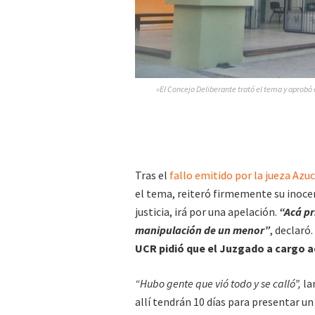
»El Concejo Deliberante trató el tema y aprobó el
Tras el
fallo emitido por la jueza Az
el tema, reiteró firmemente su inocenc
justicia, irá por una apelación.
“Acá pr
manipulación de un menor”
, declaró
UCR pidió que el Juzgado a cargo a
“Hubo gente que vió todo y se calló”,
la
allí tendrán 10 días para presentar un