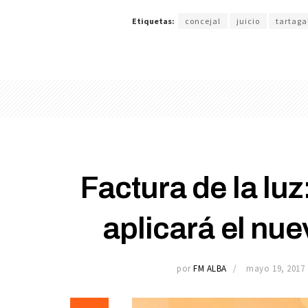
Etiquetas:
concejal
juicio
tartaga
Factura de la luz
aplicará el nue
por
FM ALBA
mayo 19, 2017