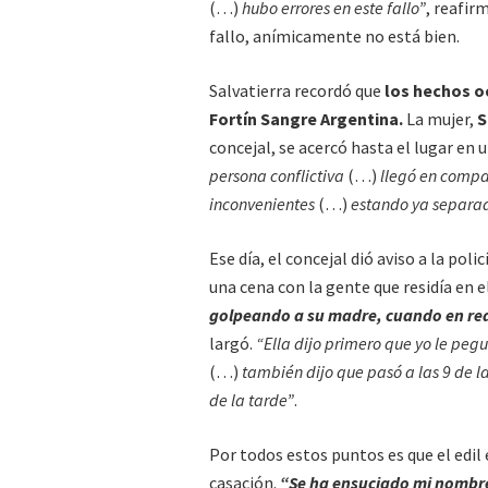
(…)
hubo errores en este fallo”
, reafir
fallo, anímicamente no está bien.
Salvatierra recordó que
los hechos oc
Fortín Sangre Argentina.
La mujer,
S
concejal, se acercó hasta el lugar en u
persona conflictiva
(…)
llegó en compa
inconvenientes
(…)
estando ya separada
Ese día, el concejal dió aviso a la pol
una cena con la gente que residía en e
golpeando a su madre, cuando en rea
largó.
“Ella dijo primero que yo le peg
(…)
también dijo que pasó a las 9 de la
de la tarde”
.
Por todos estos puntos es que el edil e
casación.
“Se ha ensuciado mi nombr