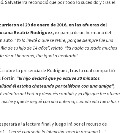
mó. Salvatierra reconoció que por todo lo sucedido y tras el
urrieron el 29 de enero de 2016,
en las afueras del
usana Beatriz Rodríguez,
ex pareja de un hermano del
n auto. “
Yo la invité a que se retire, porque siempre fue una
ñía de su hijo de 14 años”, relató. “Ya había causado muchos
 de mi hermano, iba igual a insultarlo”.
icía sobre la presencia de Rodríguez, tras lo cual compartió
l Fortín.
“El hijo declaró que yo estuve 20 minutos
lidad él estaba chateando por teléfono con una amiga”,
ué adentro del Fortín y después cambió y ya dijo que fue afuera
 noche y que le pegué con una linterna, cuando ella fue a las 7
sperará a la lectura final y luego irá por el recurso de
e
(…)
no sé cual sería la intención, pero la presumo
(…)