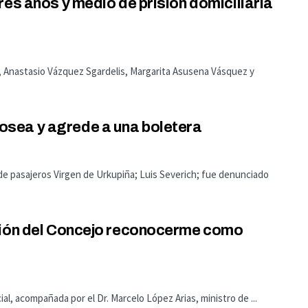
res años y medio de prisión domiciliaria
gal, Anastasio Vázquez Sgardelis, Margarita Asusena Vásquez y
sea y agrede a una boletera
 de pasajeros Virgen de Urkupiña; Luis Severich; fue denunciado
ción del Concejo reconocerme como
al, acompañada por el Dr. Marcelo López Arias, ministro de ...