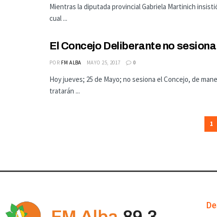
Mientras la diputada provincial Gabriela Martinich insis
cual ...
El Concejo Deliberante no sesiona
POR
FM ALBA
MAYO 25, 2017
0
Hoy jueves; 25 de Mayo; no sesiona el Concejo, de man
tratarán ...
1
De