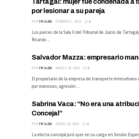
Tartagal: mujer fue condenada a t
por lesionar a su pareja
POR
FM ALBA
FEBRERO 7, 2019
0
Los jueces de la Sala II del Tribunal de Juicio de Tarta
Ricardo ...
Salvador Mazza: empresario mano
POR
FM ALBA
MARZO 16, 2018
0
El propietario de la empresa de transporte interurbano
por manoseo, agresión ...
Sabrina Vaca: “No era una atribu
Concejal”
POR
FM ALBA
ENERO 25, 2018
0
La electa concejal juró ayer en su cargo en Sesión Especi