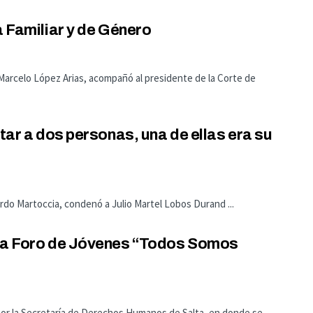
a Familiar y de Género
Marcelo López Arias, acompañó al presidente de la Corte de
atar a dos personas, una de ellas era su
icardo Martoccia, condenó a Julio Martel Lobos Durand ...
ega Foro de Jóvenes “Todos Somos
por la Secretaría de Derechos Humanos de Salta, en donde se