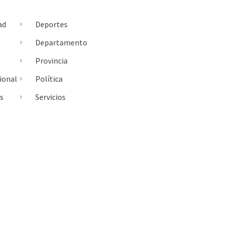
ad
Deportes
l
Departamento
Provincia
ional
Política
es
Servicios