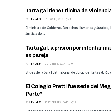
Tartagal tiene Oficina de Violenci
POR
FM ALBA
ENERO 17, 2018
0
El ministro de Gobierno, Derechos Humanos y Justicia, 
Justicia de ...
Tartagal: a prisión por intentar m
ex pareja
POR
FM ALBA
OCTUBRE 6, 2017
0
El juez de la Sala I del Tribunal de Juicio de Tartagal, R
El Colegio Pretti fue sede del M
Parte”
POR
FM ALBA
SEPTIEMBRE 8, 2017
0
Este miércoles se desarrolló el Mega Foro patrocinado 