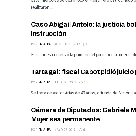
realizaron ...
Caso Abigail Antelo: la justicia b
instrucción
POR
FM ALBA
AGOSTO 30, 2017
0
Este lunes comenzó la primera del juicio por la muerte d
Tartagal: fiscal Cabot pidió juici
POR
FM ALBA
JULIO 26, 2017
0
Se trata de Víctor Arias de 49 años, oriundo de Misión La
Cámara de Diputados: Gabriela Mar
Mujer sea permanente
POR
FM ALBA
MAYO 26, 2017
0