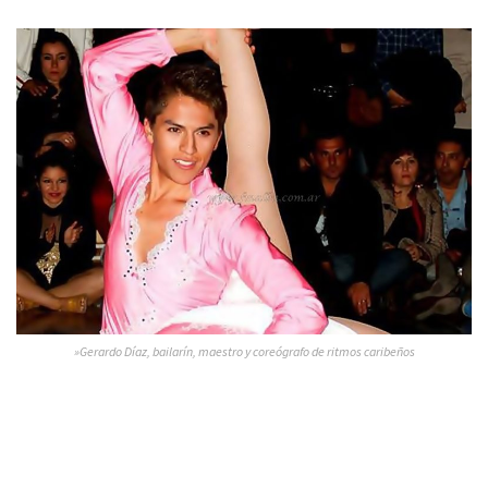
»Gerardo Díaz, bailarín, maestro y coreógrafo de ritmos caribeños