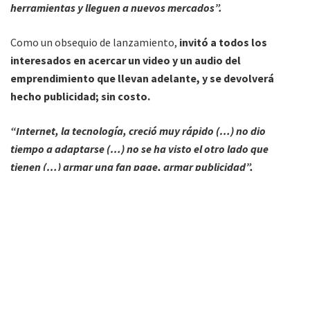
herramientas y lleguen a nuevos mercados”.
Como un obsequio de lanzamiento,
invitó a todos los
interesados en acercar un video y un audio del
emprendimiento que llevan adelante, y se devolverá
hecho publicidad; sin costo.
“Internet, la tecnología, creció muy rápido (…) no dio
tiempo a adaptarse (…) no se ha visto el otro lado que
tienen (…) armar una fan page, armar publicidad”,
ejemplificó.
Los
contactos disponibles para obtener la publicidad
gratuita son: jesicabarulich@gmail.com o a través de la
cuenta de Facebook Jessica Barulich
ó también al celular
(3873) 545 407, via WhatsApp.