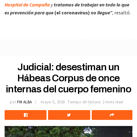
Hospital de Campaña
y
tratamos de trabajar en todo lo que
es prevención para que
(el coronavirus)
no llegue”
,
resaltó.
Judicial: desestiman un
Hábeas Corpus de once
internas del cuerpo femenino
por
FM ALBA
mayo 5, 2020
Tiempo de lectura: 2 mins read