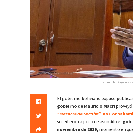
»Canciller Rogelio May
El gobierno boliviano expuso pública
gobierno de Mauricio Macri
proveyó
“Masacre de Sacaba”,
en Cochabamb
sucedieron a poco de asumido el
gobie
noviembre de 2019,
momento en que e