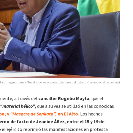
ta (Imagen: prensa Ministro de Relaciones Exteriores del Estado Plurinacional de Bolivia)
mente; a través del
canciller Rogelio Mayta
; que el
“material bélico”
, que a su vez se utilizó en las conocidas
a; y
“Masacre de Senkata”,
en El Alto.
Los hechos
rno de facto de Jeanine Áñez, entre el 15 y 19 de
l ejército reprimió las manifestaciones en protesta