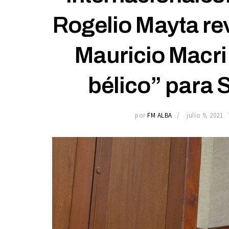
Rogelio Mayta re
Mauricio Macri
bélico” para 
por
FM ALBA
julio 9, 2021