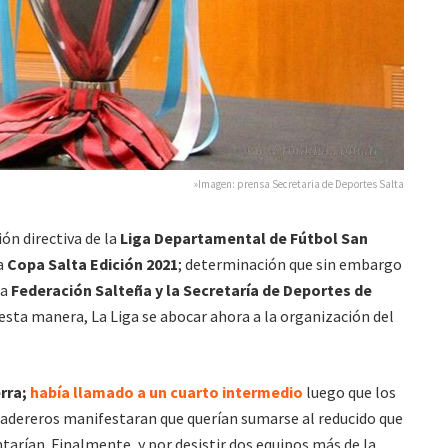
»Imagen: prensa Secretaria de Deportes Salta
ón directiva de la
Liga Departamental de Fútbol San
la
Copa Salta Edición 2021
; determinación que sin embargo
la
Federación Salteña y la Secretaría de Deportes de
 esta manera, La Liga se abocar ahora a la organización del
rra;
había llamado a un cuarto intermedio
luego que los
adereros manifestaran que querían sumarse al reducido que
tarían. Finalmente, y por desistir dos equipos más de la