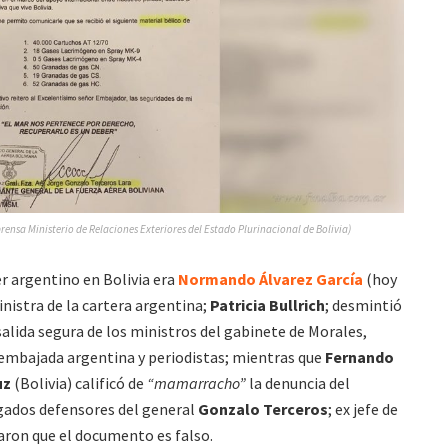
ensa Ministerio de Relaciones Exteriores del Estado Plurinacional de Bolivia)
r argentino en Bolivia era
Normando Álvarez García
(hoy
inistra de la cartera argentina;
Patricia Bullrich
; desmintió
salida segura de los ministros del gabinete de Morales,
embajada argentina y periodistas; mientras que
Fernando
uz
(Bolivia) calificó de
“mamarracho”
la denuncia del
ogados defensores del general
Gonzalo Terceros
; ex jefe de
aron que el documento es falso.