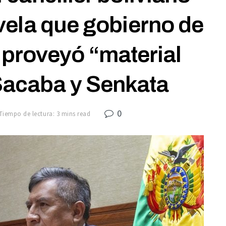
vela que gobierno de
 proveyó “material
Sacaba y Senkata
0
Tiempo de lectura: 3 mins read