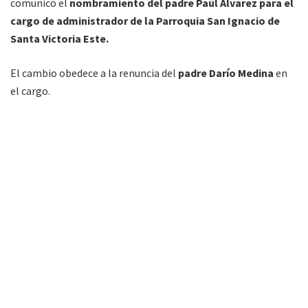
comunicó el
nombramiento del padre Paúl Álvarez para el
cargo de administrador de la Parroquia San Ignacio de
Santa Victoria Este.
El cambio obedece a la renuncia del
padre Darío Medina
en
el cargo.
Fray Carlos Guillermo Paz
Se desempeñó como vicario parroquial de San Antonio en
Orán y como maestro de postulantes en la ciudad
bonaerense de Bahía Blanca. Fue maestro de Profesos
Temporales en la localidad de Lomas de Mariló, Moreno
(Buenos Aires); secretario provincial para la Formación y los
Estudios en la provincia franciscana San Francisco Solano, y
vicario parroquial de San Francisco de Asís, en Bahía Blanca.
También fue ministro provincial de la Provincia Franciscana
San Francisco Solano y representante legal de varios