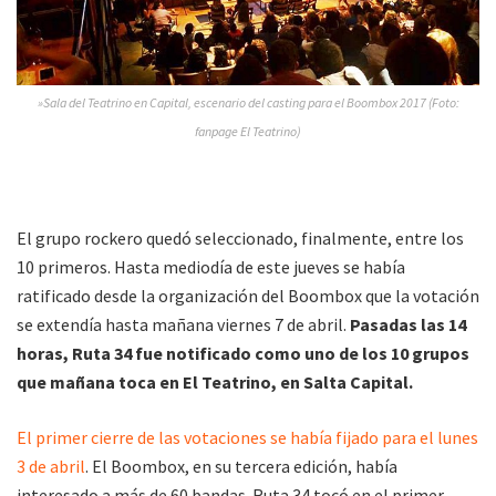
»Sala del Teatrino en Capital, escenario del casting para el Boombox 2017 (Foto:
fanpage El Teatrino)
El grupo rockero quedó seleccionado, finalmente, entre los
10 primeros. Hasta mediodía de este jueves se había
ratificado desde la organización del Boombox que la votación
se extendía hasta mañana viernes 7 de abril.
Pasadas las 14
horas, Ruta 34 fue notificado como uno de los 10 grupos
que mañana toca en El Teatrino, en Salta Capital.
El primer cierre de las votaciones se había fijado para el lunes
3 de abril
. El Boombox, en su tercera edición, había
interesado a más de 60 bandas. Ruta 34 tocó en el primer