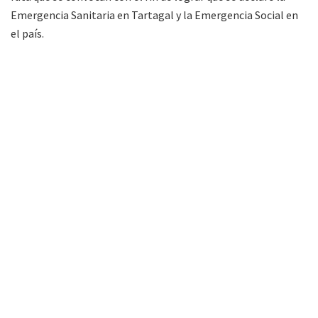
Emergencia Sanitaria en Tartagal y la Emergencia Social en
el país.
De esta última, la CCC Nacional junto a Barrios de Pie, CTEP,
y otros movimientos sociales, son las que impulsan la
declaración de la medida con cortes, ollas populares y
asambleas.