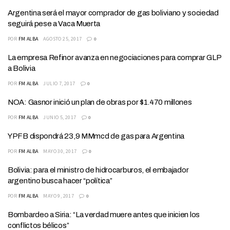
Argentina será el mayor comprador de gas boliviano y sociedad
seguirá pese a Vaca Muerta
POR
FM ALBA
AGOSTO 25, 2017
0
La empresa Refinor avanza en negociaciones para comprar GLP
a Bolivia
POR
FM ALBA
JULIO 7, 2017
0
NOA: Gasnor inició un plan de obras por $1.470 millones
POR
FM ALBA
JUNIO 5, 2017
0
YPFB dispondrá 23,9 MMmcd de gas para Argentina
POR
FM ALBA
MAYO 30, 2017
0
Bolivia: para el ministro de hidrocarburos, el embajador
argentino busca hacer “política”
POR
FM ALBA
MAYO 9, 2017
0
Bombardeo a Siria: “La verdad muere antes que inicien los
conflictos bélicos”