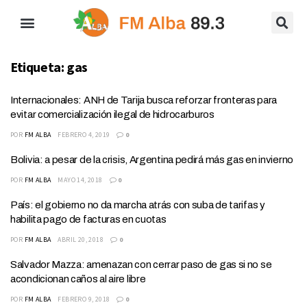
Etiqueta:
gas
Internacionales: ANH de Tarija busca reforzar fronteras para
evitar comercialización ilegal de hidrocarburos
POR
FM ALBA
FEBRERO 4, 2019
0
Bolivia: a pesar de la crisis, Argentina pedirá más gas en invierno
POR
FM ALBA
MAYO 14, 2018
0
País: el gobierno no da marcha atrás con suba de tarifas y
habilita pago de facturas en cuotas
POR
FM ALBA
ABRIL 20, 2018
0
Salvador Mazza: amenazan con cerrar paso de gas si no se
acondicionan caños al aire libre
POR
FM ALBA
FEBRERO 9, 2018
0