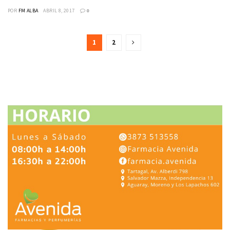
POR
FM ALBA
ABRIL 8, 2017
0
1
2