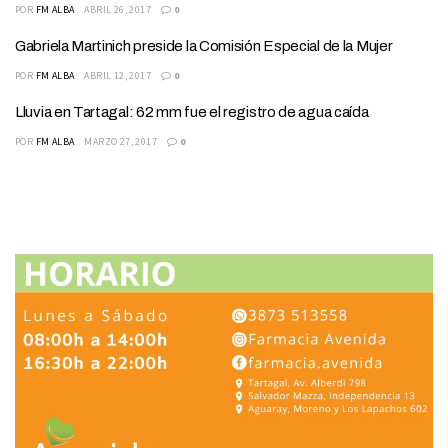
POR
FM ALBA
ABRIL 26, 2017
0
Gabriela Martinich preside la Comisión Especial de la Mujer
POR
FM ALBA
ABRIL 12, 2017
0
Lluvia en Tartagal: 62 mm fue el registro de agua caída
POR
FM ALBA
MARZO 27, 2017
0