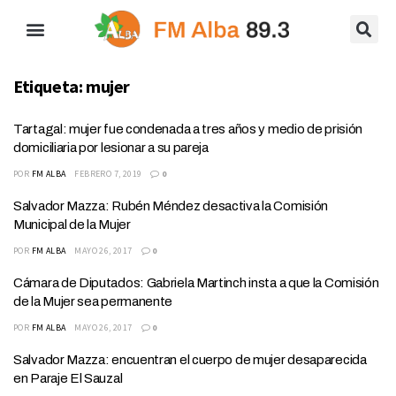
Etiqueta:
mujer
Tartagal: mujer fue condenada a tres años y medio de prisión
domiciliaria por lesionar a su pareja
POR
FM ALBA
FEBRERO 7, 2019
0
Salvador Mazza: Rubén Méndez desactiva la Comisión
Municipal de la Mujer
POR
FM ALBA
MAYO 26, 2017
0
Cámara de Diputados: Gabriela Martinch insta a que la Comisión
de la Mujer sea permanente
POR
FM ALBA
MAYO 26, 2017
0
Salvador Mazza: encuentran el cuerpo de mujer desaparecida
en Paraje El Sauzal