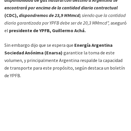
encontrará por encima de la cantidad diaria contractual
(CDC),
dispondremos de 23,9 MMmcd;
siendo que la cantidad
diaria garantizada por YPFB debe ser de 20,3 MMmcd”,
aseguró
el
presidente de YPFB, Guillermo Achá.
Sin embargo dijo que se espera que
Energía Argentina
Sociedad Anónima (Enarsa)
garantice la toma de este
volumen, y principalmente Argentina respalde la capacidad
de transporte para este propósito, según destaca un boletín
de YPFB.
A partir de la segunda quincena de junio de 2017, YPFB estima
que la disponibilidad de gas natural se encontrará en el orden
de los compromisos asumidos en el marco del contrato con
el país vecino.
La entrega de estos volúmenes estará sujeta a la capacidad