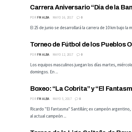
Carrera Aniversario “Día de la Ba
POR
FM ALBA
MAYO 16, 2017
0
El 25 de junio se desarrollará la carrera de 10 km bajo la
Torneo de Fútbol de los Pueblos O
POR
FM ALBA
MAYO 12, 2017
0
Los equipos masculinos juegan los días martes, miércole
domingos. En ...
Boxeo: “La Cobrita” y “El Fantasm
POR
FM ALBA
MAYO 5, 2017
0
Ricardo "El Fantasma" Santillán; ex campeón argentino, s
al actual campeón ...