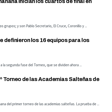
ñana inician los cuartos de final en
s grupos; y son Pablo Secretario, El Cruce, Coronillo y ...
e definieron los 16 equipos para los
 la segunda fase del Torneo, que se dividen ahora ...
1º Torneo de las Academias Salteñas de
mana del primer torneo de las academias salteñas. La prueba de ...