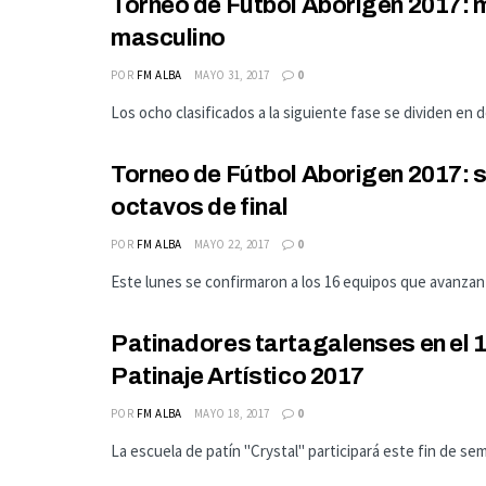
Torneo de Fútbol Aborigen 2017: ma
masculino
POR
FM ALBA
MAYO 31, 2017
0
Los ocho clasificados a la siguiente fase se dividen en do
Torneo de Fútbol Aborigen 2017: s
octavos de final
POR
FM ALBA
MAYO 22, 2017
0
Este lunes se confirmaron a los 16 equipos que avanzan a
Patinadores tartagalenses en el 
Patinaje Artístico 2017
POR
FM ALBA
MAYO 18, 2017
0
La escuela de patín "Crystal" participará este fin de se