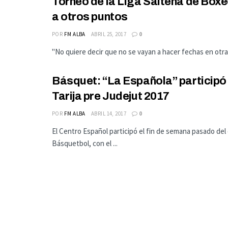
Torneo de la Liga Salteña de Boxe
a otros puntos
POR
FM ALBA
ABRIL 25, 2017
0
"No quiere decir que no se vayan a hacer fechas en otras 
Básquet: “La Española” participó 
Tarija pre Judejut 2017
POR
FM ALBA
ABRIL 14, 2017
0
El Centro Español participó el fin de semana pasado del
Básquetbol, con el ...