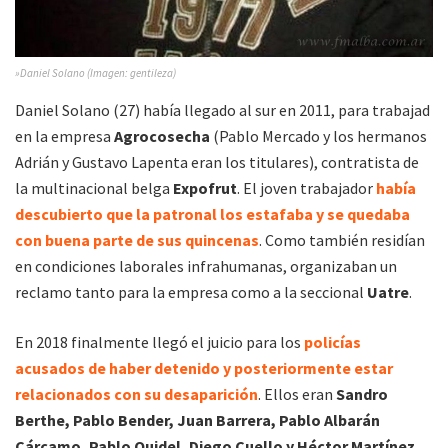
»Daniel Solano (Imagen: gentileza)
Daniel Solano (27) había llegado al sur en 2011, para trabajad
en la empresa
Agrocosecha
(Pablo Mercado y los hermanos
Adrián y Gustavo Lapenta eran los titulares), contratista de
la multinacional belga
Expofrut
. El joven trabajador
había
descubierto que la patronal los estafaba
y se quedaba
con buena parte de sus quincenas
. Como también residían
en condiciones laborales infrahumanas, organizaban un
reclamo tanto para la empresa como a la seccional
Uatre
.
En 2018 finalmente llegó el juicio para los
policías
acusados de haber detenido y posteriormente estar
relacionados con su desaparición
. Ellos eran
Sandro
Berthe, Pablo Bender, Juan Barrera, Pablo Albarán
Cárcamo, Pablo Quidel, Diego Cuello y Héctor Martínez,