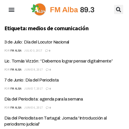
Etiqueta:
medios de comunicación
3 de Julio: Día del Locutor Nacional
POR
FM ALBA
JULIO 3, 2017
0
Lic. Tomás Vizzón: “Debemos lograr pensar digitalmente”
POR
FM ALBA
JUNIO 8, 2017
0
7 de Junio: Día del Periodista
POR
FM ALBA
JUNIO 7, 2017
0
Día del Periodista: agenda para la semana
POR
FM ALBA
JUNIO 6, 2017
0
Dia del Periodista en Tartagal: Jornada “Introducción al
periodismo judicial”