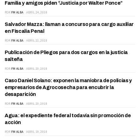
Familia y amigos piden “Justicia por Walter Ponce”
DEPARTAMENTO
POR
FM ALBA
ABRIL 24, 2018
Salvador Mazza: llaman a concurso para cargo auxiliar
DEPARTAMENTO
en Fiscalía Penal
POR
FM ALBA
ABRIL 21, 2018
Publicación de Pliegos para dos cargos en la justicia
JUDICIALES
salteña
POR
FM ALBA
ABRIL 20, 2018
Caso Daniel Solano: exponen la maniobra de policías y
ACTUALIDAD
empresarios de Agrocosecha para encubrir la
desaparición
POR
FM ALBA
ABRIL 20, 2018
Agua: el expediente federal todavía sin promoción de
ACTUALIDAD
acción
POR
FM ALBA
ABRIL 19, 2018