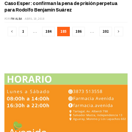
Caso Esper: confirman la pena de prisión perpetua
JUDICIALES
para Rodolfo Benjamín Suárez
POR
FM ALBA
ABRIL 18, 2018
1
…
184
185
186
…
202