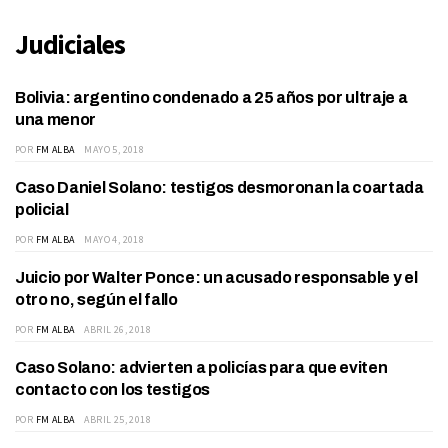
Judiciales
Bolivia: argentino condenado a 25 años por ultraje a
INTERNACIONALES
una menor
POR
FM ALBA
MAYO 5, 2018
Caso Daniel Solano: testigos desmoronan la coartada
JUDICIALES
policial
POR
FM ALBA
MAYO 4, 2018
Juicio por Walter Ponce: un acusado responsable y el
JUDICIALES
otro no, según el fallo
POR
FM ALBA
ABRIL 26, 2018
Caso Solano: advierten a policías para que eviten
ACTUALIDAD
contacto con los testigos
POR
FM ALBA
ABRIL 25, 2018