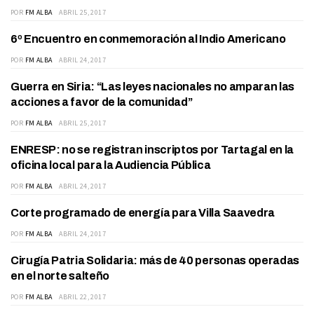
POR
FM ALBA
ABRIL 25, 2017
6º Encuentro en conmemoración al Indio Americano
SOCIEDAD
POR
FM ALBA
ABRIL 24, 2017
Guerra en Siria: “Las leyes nacionales no amparan las
SOCIEDAD
acciones a favor de la comunidad”
POR
FM ALBA
ABRIL 25, 2017
ENRESP: no se registran inscriptos por Tartagal en la
ACTUALIDAD
oficina local para la Audiencia Pública
POR
FM ALBA
ABRIL 24, 2017
Corte programado de energía para Villa Saavedra
ACTUALIDAD
POR
FM ALBA
ABRIL 24, 2017
Cirugía Patria Solidaria: más de 40 personas operadas
ACTUALIDAD
en el ​n​orte salteño
POR
FM ALBA
ABRIL 22, 2017