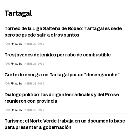
Tartagal
Torneo de la Liga Salteña de Boxeo: Tartagal es sede
DEPORTES
pero se puede salir a otros puntos
POR
FM ALBA
ABRIL 25, 2017
Tres jóvenes detenidos por robo de combustible
POLICIALES
POR
FM ALBA
ABRIL 25, 2017
Corte de energía en Tartagal por un “desenganche”
SOCIEDAD
POR
FM ALBA
ABRIL 25, 2017
Diálogo político: los dirigentes radicales y del Pro se
ACTUALIDAD
reunieron con provincia
POR
FM ALBA
ABRIL 25, 2017
Turismo: el Norte Verde trabaja en un documento base
TARTAGAL
para presentar a gobernación