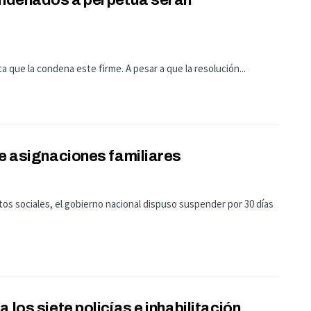
condenados a perpetua serán
 que la condena este firme. A pesar a que la resolución...
de asignaciones familiares
s sociales, el gobierno nacional dispuso suspender por 30 días
 los siete policías e inhabilitación