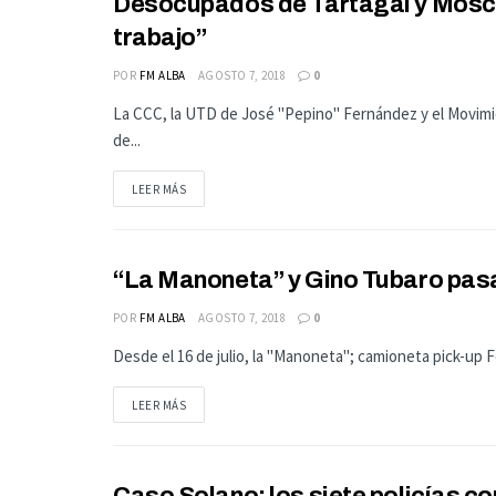
Desocupados de Tartagal y Moscon
ACTUALIDAD
trabajo”
POR
FM ALBA
AGOSTO 7, 2018
0
La CCC, la UTD de José "Pepino" Fernández y el Movimie
de...
LEER MÁS
“La Manoneta” y Gino Tubaro pas
PAIS
POR
FM ALBA
AGOSTO 7, 2018
0
Desde el 16 de julio, la "Manoneta"; camioneta pick-up F
LEER MÁS