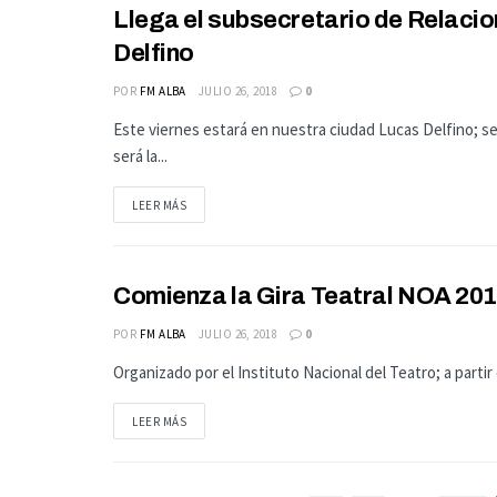
Llega el subsecretario de Relacio
DEPARTAMENTO
Delfino
POR
FM ALBA
JULIO 26, 2018
0
Este viernes estará en nuestra ciudad Lucas Delfino; se
será la...
LEER MÁS
Comienza la Gira Teatral NOA 201
CULTURA
POR
FM ALBA
JULIO 26, 2018
0
Organizado por el Instituto Nacional del Teatro; a partir 
LEER MÁS