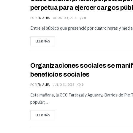
JUDICIALES
perpetua para ejercer cargos púb
POR
FM ALBA
AGOSTO 1, 2018
0
Entre el público que presenció por cuatro horas y media
LEER MÁS
Organizaciones sociales se manifi
ECONOMIA
beneficios sociales
POR
FM ALBA
JULIO 31, 2018
0
Esta mañana, la CCC Tartagal y Aguaray, Barrios de Pie
popular;...
LEER MÁS