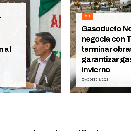
r
PAIS
Gasoducto No
negocia con 
n al
terminar obra
garantizar ga
invierno
AGOSTO 6, 2026