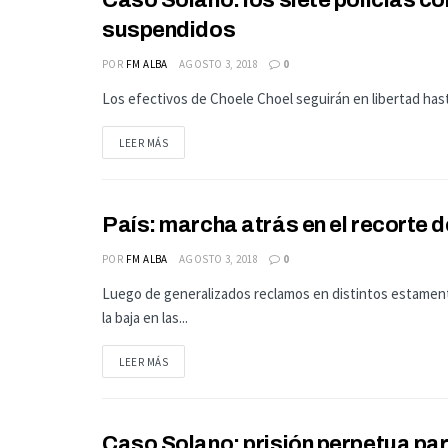
Caso Solano: los siete policías 
ACTUALIDAD
suspendidos
POR
FM ALBA
AGOSTO 3, 2018
0
Los efectivos de Choele Choel seguirán en libertad hasta
LEER MÁS
País: marcha atrás en el recorte 
ACTUALIDAD
POR
FM ALBA
AGOSTO 3, 2018
0
Luego de generalizados reclamos en distintos estamento
la baja en las...
LEER MÁS
Caso Solano: prisión perpetua para