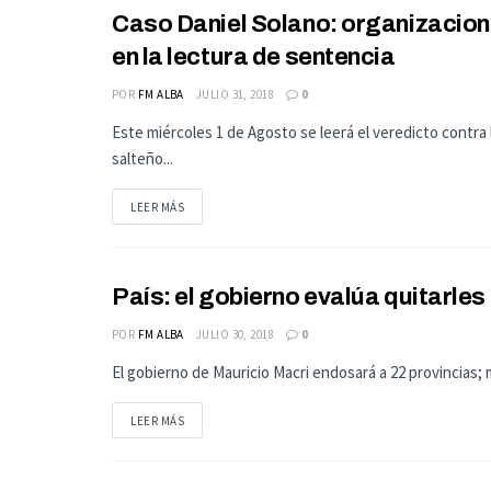
Caso Daniel Solano: organizacion
ACTUALIDAD
en la lectura de sentencia
POR
FM ALBA
JULIO 31, 2018
0
Este miércoles 1 de Agosto se leerá el veredicto contra 
salteño...
LEER MÁS
País: el gobierno evalúa quitarles 
ACTUALIDAD
POR
FM ALBA
JULIO 30, 2018
0
El gobierno de Mauricio Macri endosará a 22 provincias; 
LEER MÁS