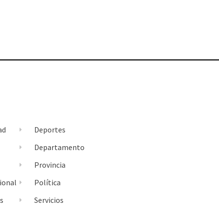
ad
Deportes
l
Departamento
Provincia
ional
Política
es
Servicios