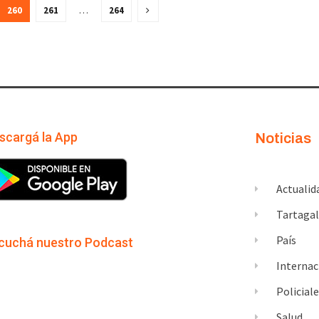
260
261
…
264
scargá la App
Noticias
Actualid
Tartaga
País
cuchá nuestro Podcast
Internac
Policial
Salud